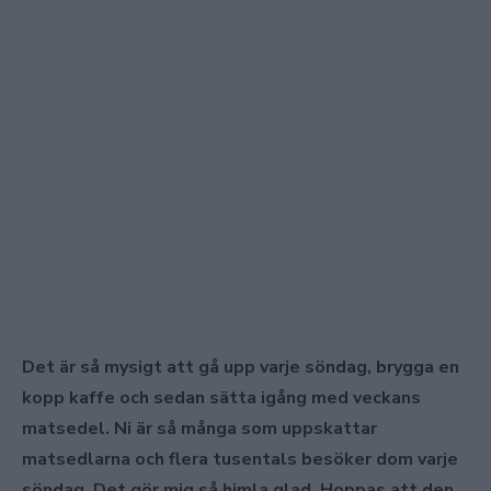
Det är så mysigt att gå upp varje söndag, brygga en
kopp kaffe och sedan sätta igång med veckans
matsedel. Ni är så många som uppskattar
matsedlarna och flera tusentals besöker dom varje
söndag. Det gör mig så himla glad. Hoppas att den