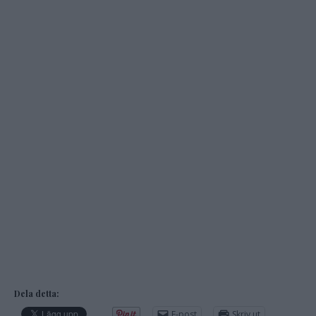
Dela detta:
E-post
Skriv ut