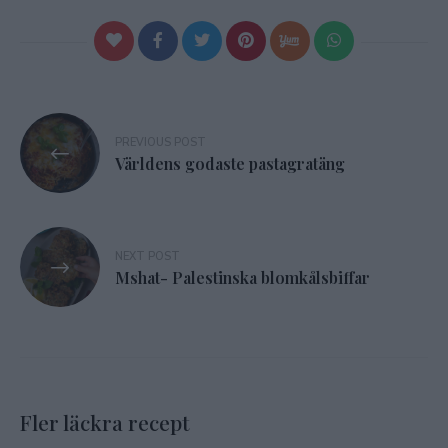
Inläggsnavigering
PREVIOUS POST
Världens godaste pastagratäng
NEXT POST
Mshat- Palestinska blomkålsbiffar
Fler läckra recept